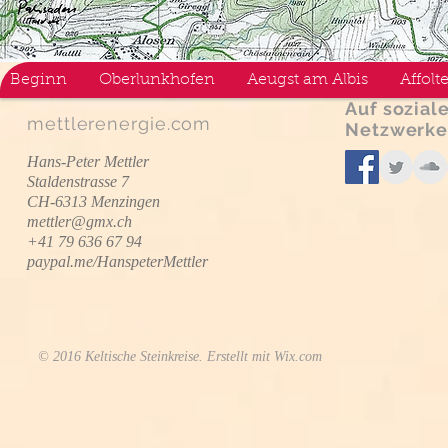
Beginn
Oberlunkhofen
Aeugst am Albis
Affolt
Auf sozial
mettlerenergie.com
Netzwerke
Hans-Peter Mettler
Staldenstrasse 7
CH-6313 Menzingen
mettler@gmx.ch
+41 79 636 67 94
paypal.me/HanspeterMettler
© 2016 Keltische Steinkreise. Erstellt mit
Wix.com