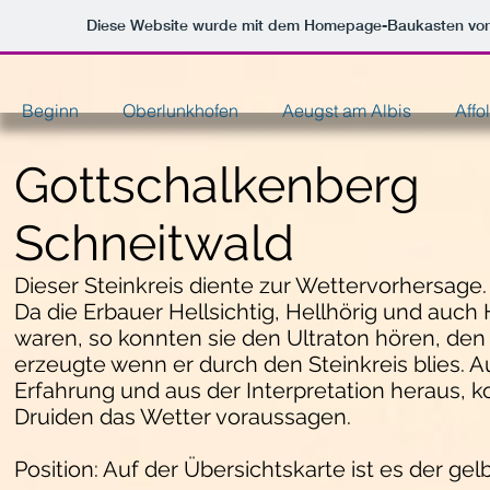
Diese Website wurde mit dem Homepage-Baukasten vo
Beginn
Oberlunkhofen
Aeugst am Albis
Affo
Gottschalkenberg
Schneitwald
Dieser Steinkreis diente zur Wettervorhersage.
Da die Erbauer Hellsichtig, Hellhörig und auch
waren, so konnten sie den Ultraton hören, den
erzeugte wenn er durch den Steinkreis blies. A
Erfahrung und aus der Interpretation heraus, k
Druiden das Wetter voraussagen.
Position: Auf der Übersichtskarte ist es der gel