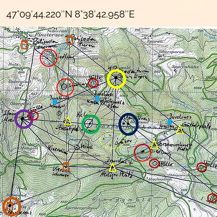
47°09′44.220″N 8°38′42.958″E